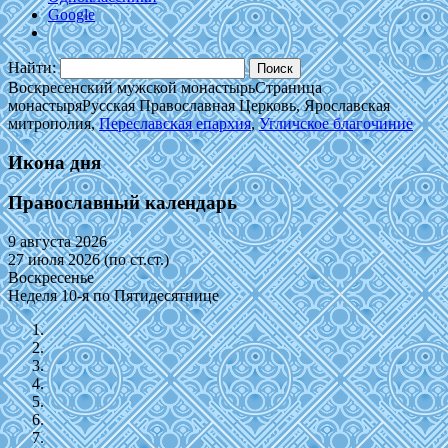
Google
Найти:
Воскресенский мужской монастырь
Страница
монастыря
Русская Православная Церковь, Ярославская
митрополия,
Переславская епархия
,
Угличское благочиние
Икона дня
Православный календарь
9 августа 2026
27 июля 2026 (по ст.ст.)
Воскресенье
Неделя 10-я по Пятидесятнице