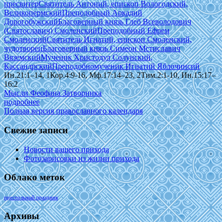
пресвитер
Святитель Антоний, епископ Вологодский,
Великопермский
Преподобный Аркадий
Дорогобужский
Благоверный князь Глеб Всеволодович
(Святославич) Смоленский
Преподобный Ефрем
Смоленский
Святитель Игнатий, епископ Смоленский,
чудотворец
Благоверный князь Симеон Мстиславич
Вяземский
Мученик Христодул Солунский,
Кассандрский
Преподобномученик Игнатий Яблочинсий
Ин.21:1–14, 1Кор.4:9-16, Мф.17:14–23, 2Тим.2:1-10, Ин.15:17–
16:2
Мысли Феофана Затворника
подробнее
Полная версия православного календаря
Свежие записи
Новости вашего прихода
Фотозарисовки из жизни прихода
Облако меток
престольный праздник
Архивы