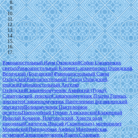
Равноапостольный Наум Охридский
Собор Смоленских
святых
Равноапостольный Климент, архиепископ Охридский,
Величский (Болгарский)
Равноапостольный Савва
Охридский
Равноапостольный Горазд Охридский,
епископ
Равноапостольный Ангеляр
Охридский
Священномученик Амвросий (Гудко),
Сарапульский, епископ
Священномученик Платон Горных,
пресвитер
Священномученик Пантелеимон Богоявленский,
пресвитер
Великомученик Пантелеимон
целитель
Преподобный Герман Аляскинский
Блаженный
Николай Кочанов, Новгородский, Христа ради
юродивый
Святитель Иоасаф (Скрипицын), митрополит
Московский
Преподобная Анфиса Мантинейская,
игумения
Священномученик Иоанн Соловьев,