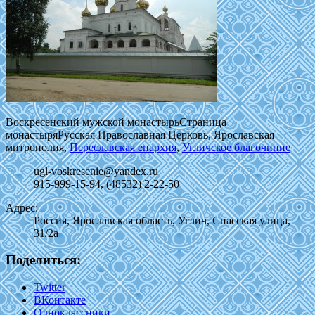
Воскресенский мужской монастырь
Страница
монастыря
Русская Православная Церковь, Ярославская
митрополия,
Переславская епархия
,
Угличское благочиние
ugl-voskresenie@yandex.ru
915-999-15-94, (48532) 2-22-50
Адрес:
Россия, Ярославская область, Углич, Спасская улица,
31/2а
Поделиться:
Twitter
ВКонтакте
Одноклассники