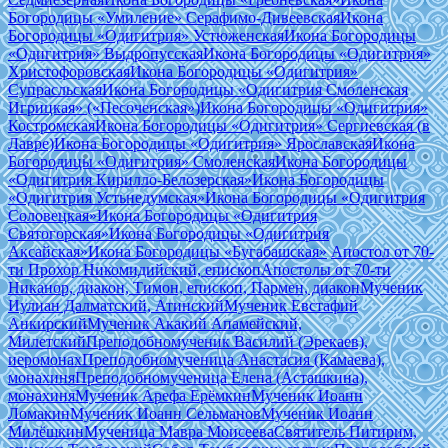
Богородицы «Умиление» Серафимо-Дивеевская
Икона
Богородицы «Одигитрия» Устюженская
Икона Богородицы
«Одигитрия» Выдропусская
Икона Богородицы «Одигитрия»
Христофоровская
Икона Богородицы «Одигитрия»
Супрасльская
Икона Богородицы «Одигитрия Смоленская
Игрицкая» («Песоченская»)
Икона Богородицы «Одигитрия»
Костромская
Икона Богородицы «Одигитрия» Сергиевская (в
Лавре)
Икона Богородицы «Одигитрия» Ярославская
Икона
Богородицы «Одигитрия» Смоленская
Икона Богородицы
«Одигитрия Кирилло-Белозерская»
Икона Богородицы
«Одигитрия Устьнедумская»
Икона Богородицы «Одигитрия
Соловецкая»
Икона Богородицы «Одигитрия
Святогорская»
Икона Богородицы «Одигитрия
Аксайская»
Икона Богородицы «Бугабашская»
Апостол от 70-
ти Прохор Никомидийский, епископ
Апостолы от 70-ти
Никанор, диакон, Тимон, епископ, Пармен, диакон
Мученик
Иулиан Далматский, Атинский
Мученик Евстафий
Анкирский
Мученик Акакий Апамейский,
Милетский
Преподобномученик Василий (Эрекаев),
иеромонах
Преподобномученица Анастасия (Камаева),
монахиня
Преподобномученица Елена (Асташкина),
монахиня
Мученик Арефа Ерёмкин
Мученик Иоанн
Ломакин
Мученик Иоанн Сельманов
Мученик Иоанн
Милёшкин
Мученица Мавра Моисеева
Святитель Питирим,