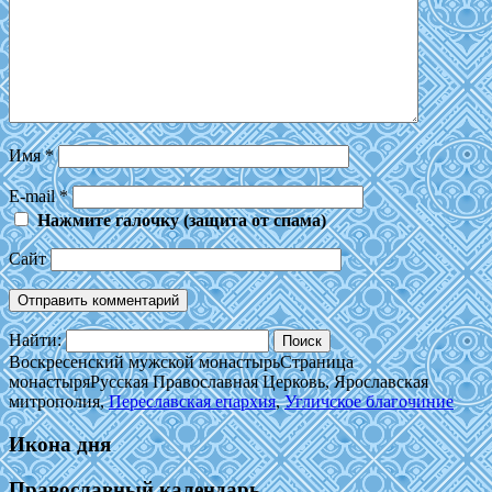
Имя
*
E-mail
*
Нажмите галочку (защита от спама)
Сайт
Найти:
Воскресенский мужской монастырь
Страница
монастыря
Русская Православная Церковь, Ярославская
митрополия,
Переславская епархия
,
Угличское благочиние
Икона дня
Православный календарь