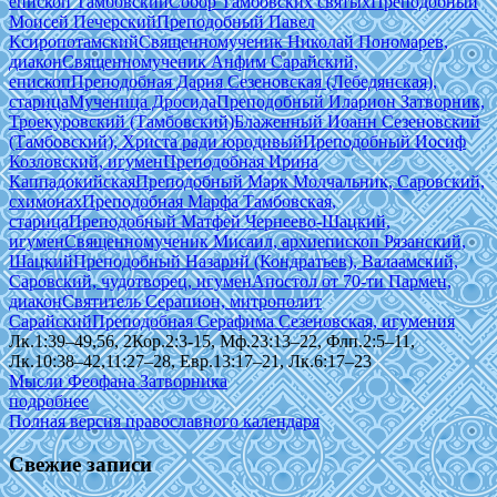
епископ Тамбовский
Собор Тамбовских святых
Преподобный
Моисей Печерский
Преподобный Павел
Ксиропотамский
Священномученик Николай Пономарев,
диакон
Священномученик Анфим Сарайский,
епископ
Преподобная Дария Сезеновская (Лебедянская),
старица
Мученица Дросида
Преподобный Иларион Затворник,
Троекуровский (Тамбовский)
Блаженный Иоанн Сезеновский
(Тамбовский), Христа ради юродивый
Преподобный Иосиф
Козловский, игумен
Преподобная Ирина
Каппадокийская
Преподобный Марк Молчальник, Саровский,
схимонах
Преподобная Марфа Тамбовская,
старица
Преподобный Матфей Чернеево-Шацкий,
игумен
Священномученик Мисаил, архиепископ Рязанский,
Шацкий
Преподобный Назарий (Кондратьев), Валаамский,
Саровский, чудотворец, игумен
Апостол от 70-ти Пармен,
диакон
Святитель Серапион, митрополит
Сарайский
Преподобная Серафима Сезеновская, игумения
Лк.1:39–49,56, 2Кор.2:3-15, Мф.23:13–22, Флп.2:5–11,
Лк.10:38–42,11:27–28, Евр.13:17–21, Лк.6:17–23
Мысли Феофана Затворника
подробнее
Полная версия православного календаря
Свежие записи